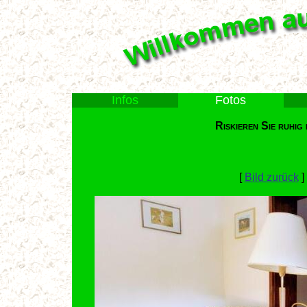
Infos
Fotos
Riskieren Sie ruhig
[
Bild zurück
]